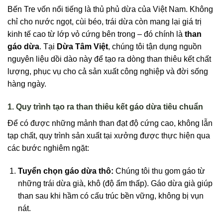
Bến Tre vốn nổi tiếng là thủ phủ dừa của Việt Nam. Không
chỉ cho nước ngọt, cùi béo, trái dừa còn mang lại giá trị
kinh tế cao từ lớp vỏ cứng bên trong – đó chính là
than
gáo dừa
. Tại
Dừa Tâm Việt
, chúng tôi tận dụng nguồn
nguyên liệu dồi dào này để tạo ra dòng than thiêu kết chất
lượng, phục vụ cho cả sản xuất công nghiệp và đời sống
hàng ngày.
1. Quy trình tạo ra than thiêu kết gáo dừa tiêu chuẩn
Để có được những mảnh than đạt độ cứng cao, không lẫn
tạp chất, quy trình sản xuất tại xưởng được thực hiện qua
các bước nghiêm ngặt:
Tuyển chọn gáo dừa thô:
Chúng tôi thu gom gáo từ
những trái dừa già, khô (độ ẩm thấp). Gáo dừa già giúp
than sau khi hầm có cấu trúc bền vững, không bị vụn
nát.