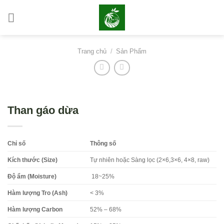
Bỏ
qua
nội
dung
Trang chủ
/
Sản Phẩm
Than gáo dừa
Chỉ số
Thông số
Kích thước (Size)
Tự nhiên hoặc Sàng lọc (2×6,3×6, 4×8, raw)
Độ ẩm (Moisture)
18~25%
Hàm lượng Tro (Ash)
< 3%
Hàm lượng Carbon
52% – 68%