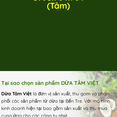
(Tâm)
Tại sao chọn sản phẩm DỪA TÂM VIỆT
Dừa Tâm Việt
là đơn vị sản xuất, thu gom và phân
phối các sản phẩm từ dừa tại Bến Tre. Với mô hình
kinh doanh hiện tại bao gồm sản xuất và thu mua
cung ứng cho các công ty như: