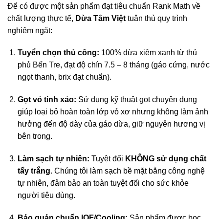
Để có được một sản phẩm đạt tiêu chuẩn Rank Math về
chất lượng thực tế,
Dừa Tâm Việt
tuân thủ quy trình
nghiêm ngặt:
Tuyển chọn thủ công:
100% dừa xiêm xanh từ thủ
phủ Bến Tre, đạt độ chín 7.5 – 8 tháng (gáo cứng, nước
ngọt thanh, brix đạt chuẩn).
Gọt vỏ tinh xảo:
Sử dụng kỹ thuật gọt chuyên dụng
giúp loại bỏ hoàn toàn lớp vỏ xơ nhưng không làm ảnh
hưởng đến độ dày của gáo dừa, giữ nguyên hương vị
bên trong.
Làm sạch tự nhiên:
Tuyệt đối
KHÔNG sử dụng chất
tẩy trắng
. Chúng tôi làm sạch bề mặt bằng công nghệ
tự nhiên, đảm bảo an toàn tuyệt đối cho sức khỏe
người tiêu dùng.
Bảo quản chuẩn IQF/Cooling:
Sản phẩm được bọc