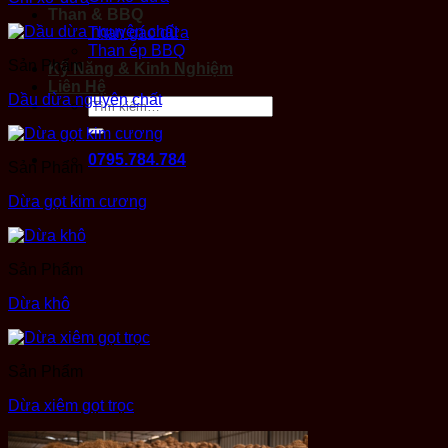
Than & BBQ
Than gáo dừa
Than ép BBQ
Sản Phẩm
Kỹ Năng & Kinh Nghiệm
Liên Hệ
Dầu dừa nguyên chất
Tìm
kiếm:
0795.784.784
Sản Phẩm
Dừa gọt kim cương
Sản Phẩm
Dừa khô
Sản Phẩm
Dừa xiêm gọt trọc