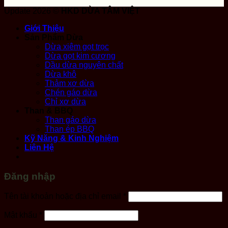
Update 2026 ©
HKD DỪA TÂM VIỆT
Giới Thiệu
Sản Phẩm Dừa
Dừa xiêm gọt trọc
Dừa gọt kim cương
Dầu dừa nguyên chất
Dừa khô
Thảm xơ dừa
Chén gáo dừa
Chỉ xơ dừa
Than & BBQ
Than gáo dừa
Than ép BBQ
Kỹ Năng & Kinh Nghiệm
Liên Hệ
Đăng nhập
Bắt
Tên tài khoản hoặc địa chỉ email
*
buộc
Bắt
Mật khẩu
*
buộc