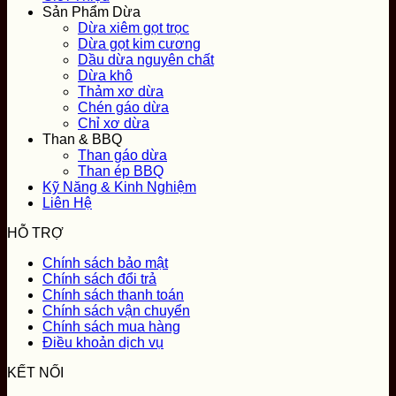
Sản Phẩm Dừa
Dừa xiêm gọt trọc
Dừa gọt kim cương
Dầu dừa nguyên chất
Dừa khô
Thảm xơ dừa
Chén gáo dừa
Chỉ xơ dừa
Than & BBQ
Than gáo dừa
Than ép BBQ
Kỹ Năng & Kinh Nghiệm
Liên Hệ
HỖ TRỢ
Chính sách bảo mật
Chính sách đổi trả
Chính sách thanh toán
Chính sách vận chuyển
Chính sách mua hàng
Điều khoản dịch vụ
KẾT NỐI