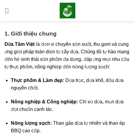
Bỏ
qua
nội
dung
1. Giới thiệu chung
Dừa Tâm Việt
là đơn vị chuyên sản xuất, thu gom và cung
ứng giải pháp toàn diện từ cây dừa. Chúng tôi tự hào mang
đến hệ sinh thái sản phẩm đa dạng, đáp ứng mọi nhu cầu
từ thực phẩm, nông nghiệp đến năng lượng sạch:
Thực phẩm & Làm đẹp:
Dừa trọc, dừa khô, dầu dừa
nguyên chất.
Nông nghiệp & Công nghiệp:
Chỉ xơ dừa, mụn dừa
đạt chuẩn canh tác.
Năng lượng sạch:
Than gáo dừa tự nhiên và than ép
BBQ cao cấp.